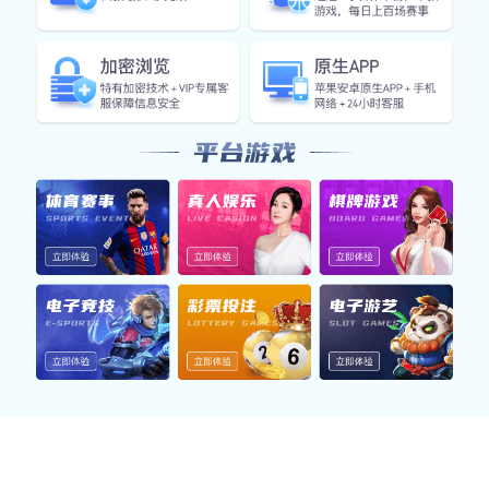
续提升安全性与观赛体验。
亚洲体育服务平台大奖
2022 年度综合类数字体育平台荣誉奖项，肯定平台服务能
力。