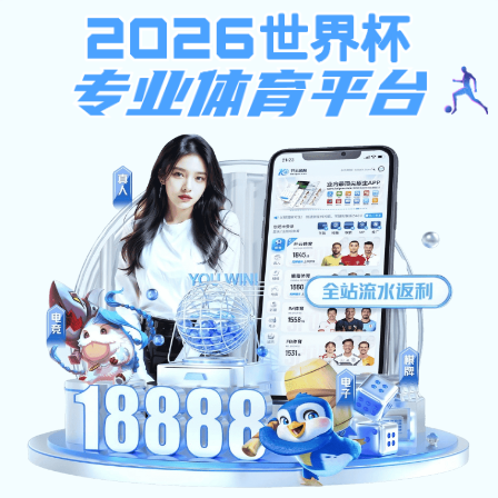
立即注册
协议目录
1. 接受条款
2. 账户规则
3. 服务内容
4. 用户行为
5. 知识产权
6. 服务终止
7. 免责声明
8. 法律适用
9. 联系我们