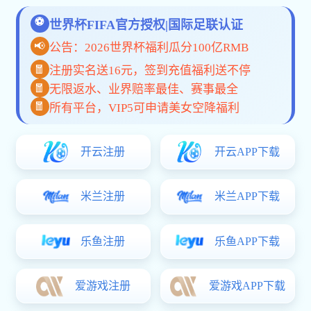
首页
/
体育快讯
/ 正文