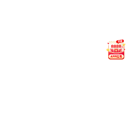
与此同时，当核心球员如恩比德缺阵时，其他球员更
需要站出来承担责任，通过有效沟通与配合来弥补短
板。只有这样才能确保即使遇到困难局面，也能逆风
翻盘，实现目标。
4、未来比赛中的心理战术
心理因素在竞技体育中常常被忽视，但它们却可能成
为决定胜负的重要因素。奎塔的不担心态度实际上是
一种心理策略，通过展现自信来压制对手气势，同时
也减轻了自身及队友所承受的压力。
面对强敌时，一个冷静、自信且乐观的人总能够为团
队注入正能量，让大家更集中注意力于比赛本身，而
不是外部压力。同时，这也会迫使对手感受到额外压
力，因为他们知道自己正在面对一支充满斗志且毫不