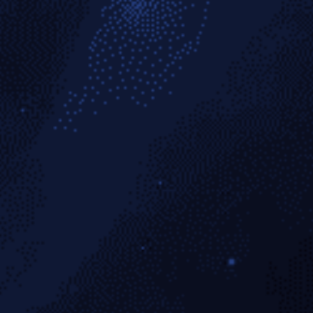
献力量。此外，他若能继续保持目前的发展势头
职业生涯开启新的篇章。
当然，对于任何年轻球员来说，坚持训练与学习
努力，科雷亚必将在未来成就属于自己的辉煌时
潜力的小将脱颖而出，为足球事业增光添彩。
总结：
综上所述，马竞U12小将科雷亚今夏加盟皇马，
到个人选拔，还折射出当前职业足球环境下青训
看，此次转会无疑为他的职业生涯开辟了新的机
及每个年轻人在追梦路上的坚持与努力意义非凡
未来随着时间推移，希望能看到更多像科雷亚一
过，不论结果如何，只要他们始终怀抱梦想，坚