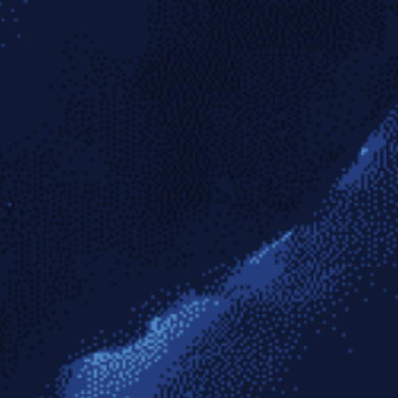
皇马，引发了外界众多猜测。首先，皇马以
域享有盛誉。这对于渴望更高水平训练与发
台。
年来持续深化，他们希望通过挖掘优秀的小
科雷亚能够得到更多接触顶级教练与资源，
发展空间自然令他心动不已。
许多年轻球员往往会考虑到各自的发展前景
供更广阔的发展平台，从而做出了这个重大
一名潜力巨大的小将在球队中拥有不可替代
培养策略。同时，这也促使俱乐部必须加快