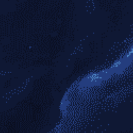
寻找新的天才少年，以填补这一空缺并维持他们
反过来看，对于皇家马德里而言，这笔交易则是
阵容。加入这样一家历史悠久且底蕴深厚的大俱
会，也为其他年轻球员树立了榜样，使他们看到
这笔转会还可能产生连锁反应，让其他球队开始
中，各大俱乐部都希望通过提升自身培训质量来
示，提醒各队必须时刻保持竞争力，以免失去宝
4、未来发展展望
虽然年纪尚轻，但已经步入皇马上层社会的科雷
下，他需要迅速适应新团队文化及战术要求，以
不断提高自己的技术能力和心理素质，以应对来
若能够顺利完成适应过程，我们可以期待科雷亚