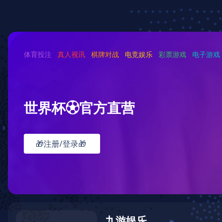
立即注册
凯时首页登录
官网 
据平台
凯时首页登录 OFFICIAL WEBSITE
自2022年创立以来，
凯时首页登录
致力于为用户
杯、LPL在内的热门赛事直播与数据服务，广受