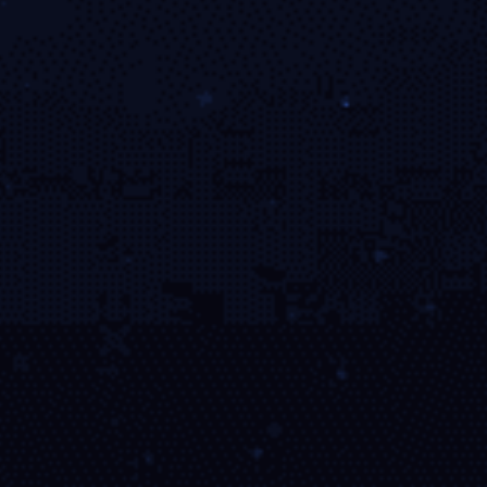
德积极参与马拉
-11
凯时首页登录
凯时首页登录官方网站【KY1.AC】官网认证:手机版、app
载、登录入口、官方网站、网页版、平台、网址、地址、
注册、娱乐，凯时首页登录(中国)官方网站欢迎大家选择真
正的官方通道，同时我们提供全天候7x24小时在线服务，
一时间处理各类问题，正规集团平台有保障，欢迎体验！