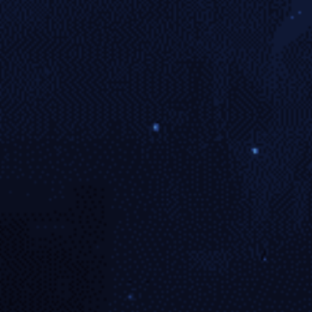
上一篇：
潜力赛广东战胜新疆杨溢贡献全能…
热门推荐