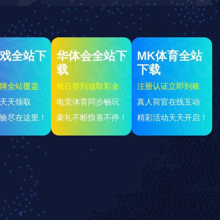
发展四个方面进行深入探讨。
浓厚兴趣。他在马德里竞技青训营中接受了系
佼佼者。在U12赛季中，他不仅展现了出
洞察力，引起了众多教练和球探的注意。
助球队取得了一系列优异成绩。他不仅具备
配合能力。这些优势使得他被视为未来之
，与同龄人展开激烈竞争。这样的经历使得
实基础，同时也让他有机会吸收不同风格踢