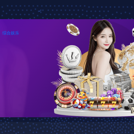
体育
下载App
公司简介
· 权威体育数
提供包括NBA、英超、欧洲
用户信赖。