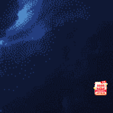
在青训领域的竞争地位。
一项积极投资，可以进一步丰富他们的青训
乐部，将给科雷亚提供更多展示自己的机
努力拼搏可以带来的回报。
重新审视自身青训体系。在当今足球环境
吸引优秀的小将，而这场转会成为了一种警
贵的人才资源。
亚，将面对更大的挑战与压力。在这种环境
便尽快融入并争取出场机会。同时，他还需
自各方面的竞争。
将在未来数年内崭露头角，为皇家马德里贡