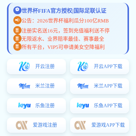
首页
/
体育快讯
/ 正文