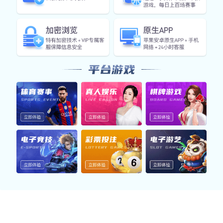
这场争论不仅仅是个人恩怨，更反映了整个球队内部
可能存在的问题。竞争压力使得一些球员不得不采取
极端措施来保护自己的利益，这无疑给球队带来了更
多的不确定性。
2、字母哥的私下感谢
尽管身处不同的位置，但字母哥对同队队友之间相互
支持的重要性有着深刻理解。在这一事件中，他私下
里向贝弗利表达了感谢，因为后者勇敢地站出来揭露
了潜藏的问题。对于字母哥来说，这种团队合作精神
至关重要，是赢得比赛的重要因素之一。
字母哥认为，正是因为有像贝弗利这样的队友，他们
才能更好地维护球队凝聚力和战斗力。面对外界对球