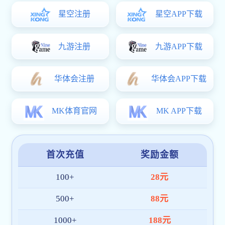
2026-06-29 05:35
47 次阅读
贝弗利揭露特纳为告密者字母私下感谢我
挺身而出
近期，NBA的动态再次引起了球迷们的关注，尤其是
贝弗利揭露特纳为告密者的事件。此事不仅涉及到两
位球员之间的纷争，也牵扯到了字母哥对于贝弗利行
为的私下感谢。这一事件背后反映出的是球员之间复
杂的人际关系和竞争心理。本文将从四个方面对此进
行详细阐述：首先是贝弗利与特纳之间的矛盾背景，
其次探讨字母哥为何会对贝弗利表示感谢，第三部分