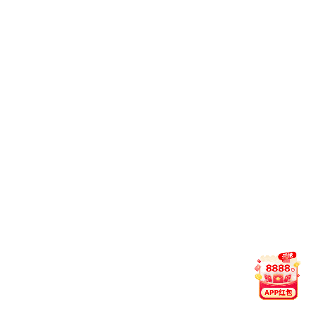
雷吉隆庆祝活动进行了点赞，并发表了一些鼓励的话
语。他表示，对于朋友取得如此辉煌成绩感到无比高
兴，并期望他们能够继续保持这种良好的状态。在这
个瞬间，两位球员之间深厚友情再次得到了体现。
这种互相支持和鼓励正是职业体育中非常重要的一部
分，它不仅增强了彼此之间理解，也促进了整个团队
氛围的发展。当一名队友取得佳绩时，其它成员自发
地给予肯定，会使这个团队更加团结一致，共同朝着
更高目标努力。
莫拉塔还提到，希望未来能够有更多这样的机会，与
更多优秀伙伴一起迎接挑战。从他的话语中可以看
出，他不仅关心自己的表现，同时也十分重视与队友
之间建立起深厚的人际关系，这对于任何一支追求卓