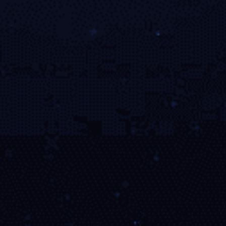
东战胜新疆杨溢
-06
凯时首页登录
凯时首页登录官方网站【KY1.AC】官网认证:手机版、app
载、登录入口、官方网站、网页版、平台、网址、地址、
注册、娱乐，凯时首页登录(中国)官方网站欢迎大家选择真
正的官方通道，同时我们提供全天候7x24小时在线服务，
一时间处理各类问题，正规集团平台有保障，欢迎体验！