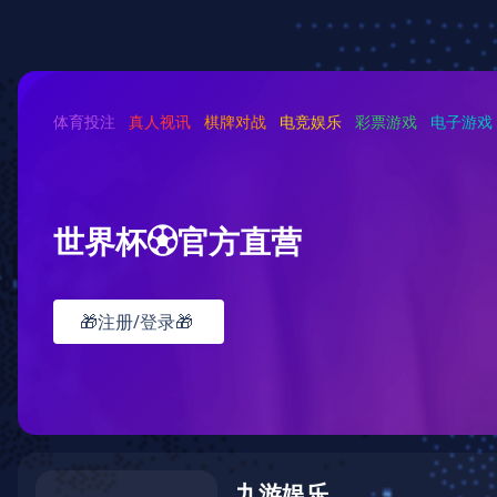
立即注册
凯时首页登录
官网 
据平台
凯时首页登录 OFFICIAL WEBSITE
自2022年创立以来，
凯时首页登录
致力于为用户
杯、LPL在内的热门赛事直播与数据服务，广受