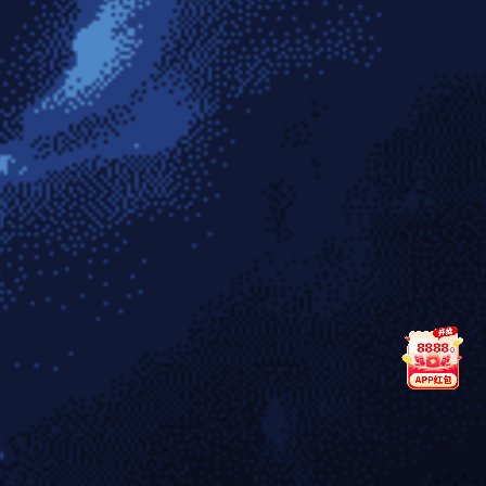
应对英超内部其他豪门球队，还需面对欧冠
潜力股如拉什福德带来了更多的不确定性，
景。
转会市场上的操作受限，这意味着他们可能
想要留下拉什福德，也未必能够提供足够诱
因
系统有着深刻了解。他所持观点反映出他对
他认为，如今越来越多年轻人才选择去国外
助于他们获得更多成长空间。
秀年轻球员更加注重自身职业生涯规划，他
響到像拉什福德这样的年轻人，他们需要评