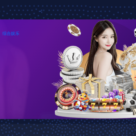
体育
下载App
公司简介
· 权威体育数
提供包括NBA、英超、欧洲
用户信赖。