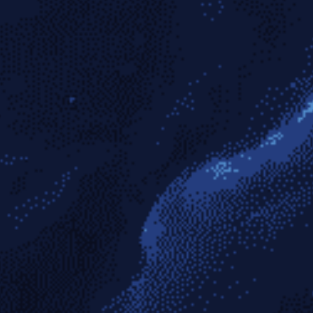
同时，曼联目前面临着竞争激烈的问题，不仅要
赛场上来自各国顶尖俱乐部的压力。这种环境给
让他们不得不思考是否继续留守以寻求更好的前
另外，从财务角度看，与其他豪门相比，曼联在
无法满足每位核心球员的发展需求。因此，即使
人的条件来确保他的忠诚。
4、谢林汉姆观点背后的原
谢林汉姆作为前曼联传奇，他对俱乐部及其青训
现代足球动态变化及市场运作机制的敏锐洞察。
发展，是因为外部市场环境更具吸引力，并且有
同时，他也指出，不同于传统观念，如今许多优
们会根据个人情况做出最优选择。而这显然也影