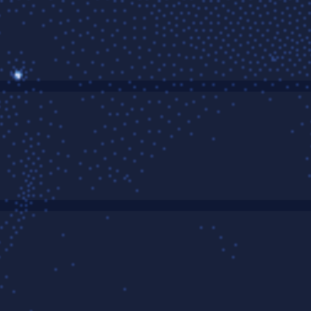
在当前足球界，拉什福德的未来归属成为了众多
姆近日对此发表了看法，认为拉什福德可能会继
从四个方面进行详细分析：首先是拉什福德的个
再者是曼联目前的状况，最后则讨论谢林汉姆观