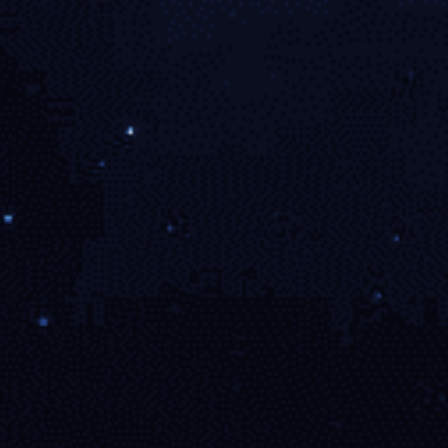
骑士轻松战胜猛龙再添胜
巴萨宣布7月
利尼克斯
新赛季7
2026-05-30
2026-06-30
推荐网站