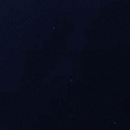
最大化。
断，更是一种基于当今足球环境变化的大势
动员而言，都必须审慎权衡各种因素，以最
是从个人表现还是外部环境来看，拉什福德
联，不仅关乎个人发展，也涉及到两个俱乐
关系都将直接影响这一决定结果，而这一切
同时也希望各方都能找到最佳解决方案，以
篇章。不论最终结果如何，相信这个话题都
悬念和期待。