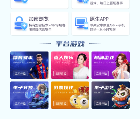
了能够在更高水平的平台上展示自己的才华。
加盟蒙彼利埃后，乌日古木拉迅速适应了球队的战术
体系，并通过努力训练赢得了教练组的信任。在备战
新赛季期间，她积极融入球队，与队友之间建立起良
好的默契，这为她之后的首秀奠定了坚实基础。
2、首秀的重要性
对于每一位年轻球员来说，首秀都是一段难忘且重要
经历。这不仅仅是一次简单的登场，更是向外界展示
自己实力和潜力的重要机会。对于乌日古木拉而言，
她的首秀代表着她职业生涯的新起点，也标志着她实
现梦想的一步。
在比赛前夕，乌日古木拉充满期待与紧张情绪交织，