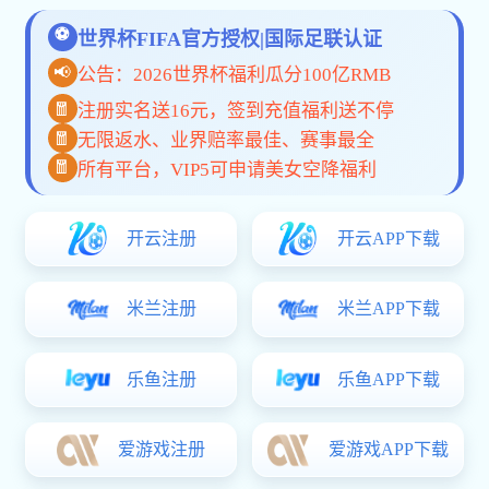
首页
/
体育快讯
/ 正文