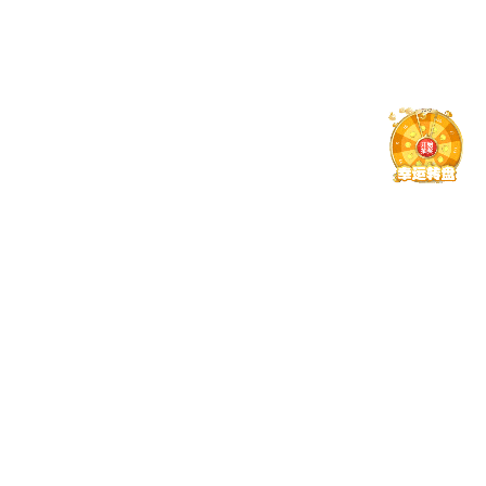
她明白这场比赛将会被众多球迷和媒体所关注。教练
给予她充分信任，让她担任了重要位置，这使得她倍
感鼓舞。同时，这也是对自身能力的一种证明，让她
有机会展现出自己在训练中所积累下来的进步。
尽管面对的是强大的巴黎圣日耳曼队伍，但乌日古木
拉没有退缩，而是全力以赴地投入到比赛中。这样的
勇气与斗志，不仅令她赢得了场上的尊重，也让更多
人看到了她未来发展的可能性。
3、比赛经过及其影响
在这场焦点之战中，蒙彼利埃与巴黎圣日耳曼展开了
一番激烈较量。比赛伊始，两队均积极进攻，试图争
取先机。然而，巴黎圣日耳曼凭借丰富的大赛经验率
先取得领先，这给蒙彼利埃施加了一定压力。但此时