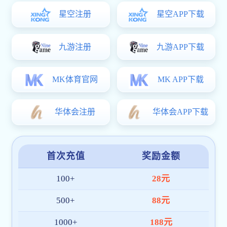
2026-05-29 00:32
89 次阅读
乌日古木拉社媒庆祝法女甲首秀蒙彼利埃
惜败巴黎圣日耳曼比分为2比3
在2023年法女甲联赛中，乌日古木拉为蒙彼利埃队的
首秀引发了广泛关注。这位新星球员在社交媒体上庆
祝自己的首次出场，展现出了对足球的热爱和对未来
的期待。尽管蒙彼利埃在与巴黎圣日耳曼的比赛中以
2比3惜败，但乌日古木拉的表现却为球队带来了新的
希望和动力。在本文中，我们将从四个方面详细探讨
这一事件，包括乌日古木拉的个人职业生涯、首秀的